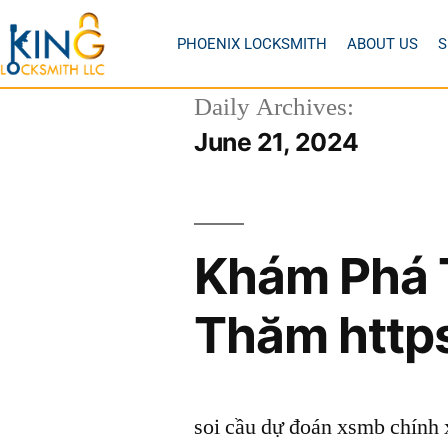
PHOENIX LOCKSMITH
ABOUT US
S
Daily Archives:
June 21, 2024
Khám Phá T
Thăm http
soi cầu dự đoán xsmb chính x