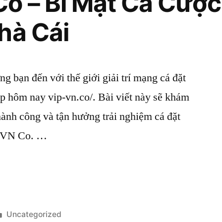
o – Bí Mật Cá Cượ
hà Cái
 bạn đến với thế giới giải trí mạng cá đặt
đẹp hôm nay vip-vn.co/. Bài viết này sẽ khám
hành công và tận hưởng trải nghiệm cá đặt
8-VN Co. …
Uncategorized