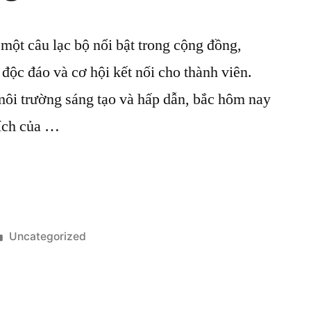
một câu lạc bộ nổi bật trong cộng đồng,
độc đáo và cơ hội kết nối cho thành viên.
ôi trường sáng tạo và hấp dẫn, bắc hôm nay
hích của …
Uncategorized