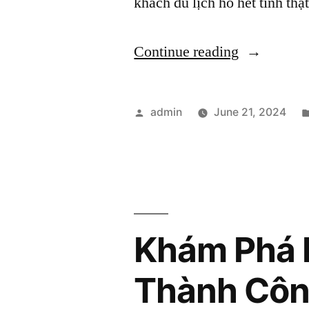
khách du lịch hồ hết tình th
Continue reading
admin
June 21, 2024
Khám Phá b
Thành Cô