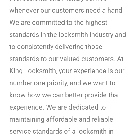
whenever our customers need a hand.
We are committed to the highest
standards in the locksmith industry and
to consistently delivering those
standards to our valued customers. At
King Locksmith, your experience is our
number one priority, and we want to
know how we can better provide that
experience. We are dedicated to
maintaining affordable and reliable
service standards of a locksmith in