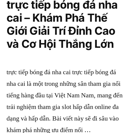
trực tiếp bóng đá nha
cai – Khám Phá Thế
Giới Giải Trí Đỉnh Cao
và Cơ Hội Thắng Lớn
trực tiếp bóng đá nha cai trực tiếp bóng đá
nha cai là một trong những sân tham gia nổi
tiếng hàng đầu tại Việt Nam Nam, mang đến
trải nghiệm tham gia slot hấp dẫn online đa
dạng và hấp dẫn. Bài viết này sẽ đi sâu vào
khám phá những ưu điểm nổi …