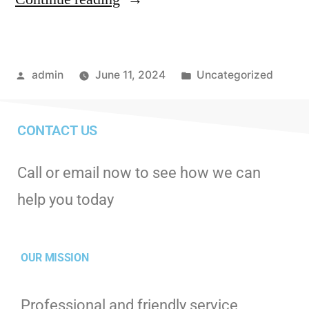
admin
June 11, 2024
Uncategorized
CONTACT US
Call or email now to see how we can
help you today
OUR MISSION
Professional and friendly service