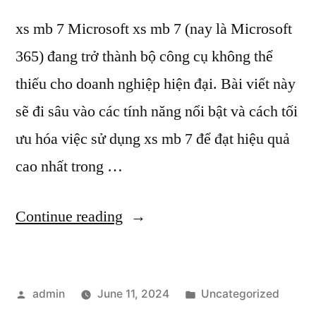
xs mb 7 Microsoft xs mb 7 (nay là Microsoft
365) đang trở thành bộ công cụ không thể
thiếu cho doanh nghiệp hiện đại. Bài viết này
sẽ đi sâu vào các tính năng nổi bật và cách tối
ưu hóa việc sử dụng xs mb 7 để đạt hiệu quả
cao nhất trong …
Continue reading
admin
June 11, 2024
Uncategorized