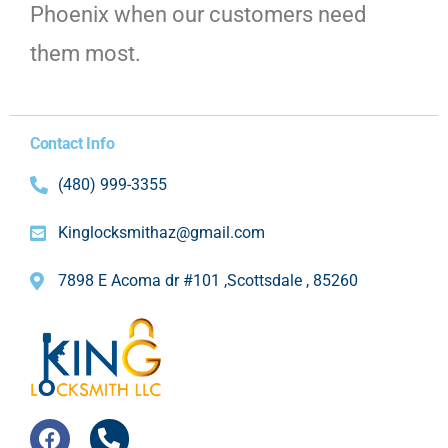
Phoenix when our customers need
them most.
Contact Info
(480) 999-3355
Kinglocksmithaz@gmail.com
7898 E Acoma dr #101 ,Scottsdale , 85260